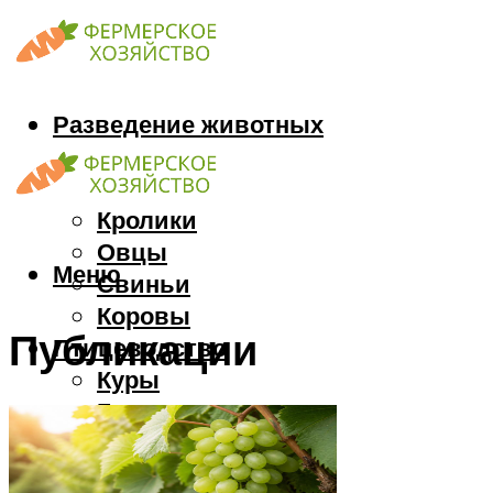
Разведение животных
Козы
Кони
Кролики
Овцы
Меню
Свиньи
Коровы
Публикации
Птицеводство
Куры
Гуси
Индюки
Перепела