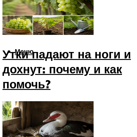
Утки
Техника
Комбайны
Тракторы
Утки падают на ноги и
Меню
дохнут: почему и как
помочь?