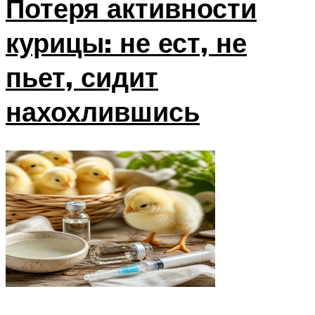
Потеря активности
курицы: не ест, не
пьет, сидит
нахохлившись