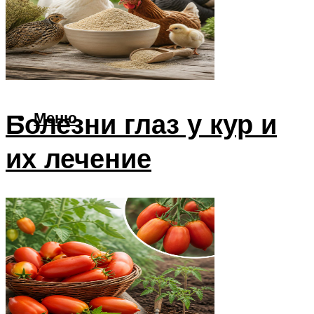
Утки
Техника
Комбайны
Тракторы
Болезни глаз у кур и
Меню
их лечение