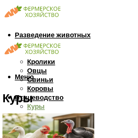
Разведение животных
Козы
Кони
Кролики
Овцы
Меню
Свиньи
Коровы
Куры
Птицеводство
Куры
Гуси
Индюки
Перепела