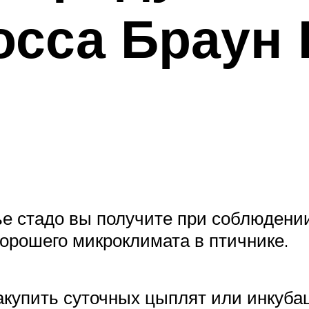
осса Браун 
е стадо вы получите при соблюдени
орошего микроклимата в птичнике.
акупить суточных цыплят или инкуб