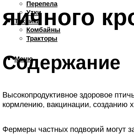
Перепела
яичного кр
Утки
Техника
Комбайны
Тракторы
Содержание
Меню
Высокопродуктивное здоровое птичь
кормлению, вакцинации, созданию х
Фермеры частных подворий могут з