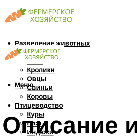
Разведение животных
Козы
Кони
Кролики
Овцы
Меню
Свиньи
Коровы
Птицеводство
Куры
Описание и
Гуси
Индюки