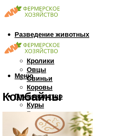
Разведение животных
Козы
Кони
Кролики
Овцы
Меню
Свиньи
Коровы
Комбайны
Птицеводство
Куры
Гуси
Индюки
Перепела