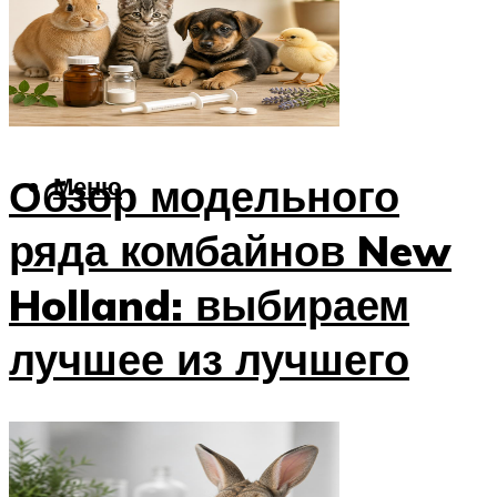
Утки
Техника
Комбайны
Тракторы
Обзор модельного
Меню
ряда комбайнов New
Holland: выбираем
лучшее из лучшего