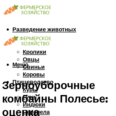
Разведение животных
Козы
Кони
Кролики
Овцы
Меню
Свиньи
Коровы
Птицеводство
Зерноуборочные
Куры
комбайны Полесье:
Гуси
Индюки
оценка
Перепела