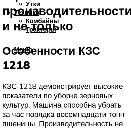
Утки
производительност
Техника
Комбайны
и не только
Тракторы
Особенности КЗС
Меню
1218
КЗС 1218 демонстрирует высокие
показатели по уборке зерновых
культур. Машина способна убрать
за час порядка восемнадцати тонн
пшеницы. Производительность не