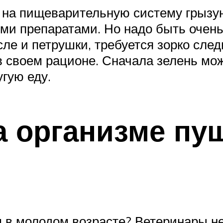
 на пищеварительную систему грызун
и препаратами. Но надо быть очень 
сле и петрушки, требуется зорко сле
 в своем рационе. Сначала зелень мо
гую еду.
а организме пу
 в молодом возрасте? Ветеринары не