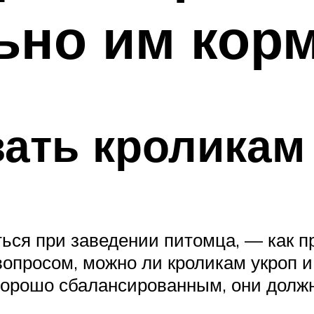
ьно им кор
ать кроликам
ться при заведении питомца, — как п
вопросом, можно ли кроликам укроп и
хорошо сбалансированным, они долж