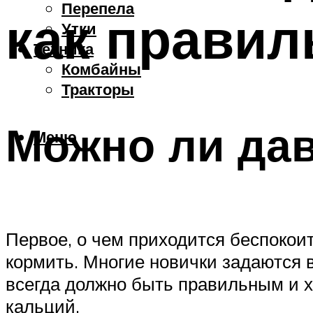
Перепела
как правил
Утки
Техника
Комбайны
Тракторы
Можно ли дав
Меню
Первое, о чем приходится беспокои
кормить. Многие новички задаются 
всегда должно быть правильным и 
кальций.