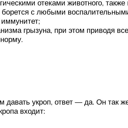
гическими отеками животного, также 
ый борется с любыми воспалительными
 иммунитет;
анизма грызуна, при этом приводя вс
 норму.
м давать укроп, ответ — да. Он так же
кропа входит: