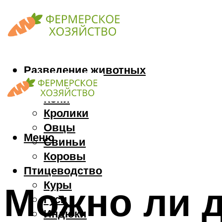
Разведение животных
Козы
Кони
Кролики
Овцы
Меню
Свиньи
Коровы
Птицеводство
Куры
Можно ли д
Гуси
Индюки