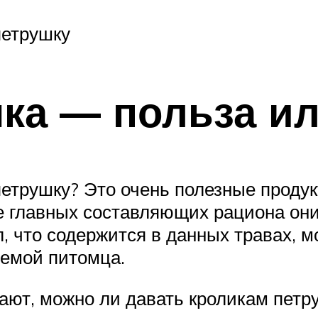
петрушку
шка — польза и
етрушку? Это очень полезные продук
е главных составляющих рациона они 
 что содержится в данных травах, м
емой питомца.
ют, можно ли давать кроликам петру