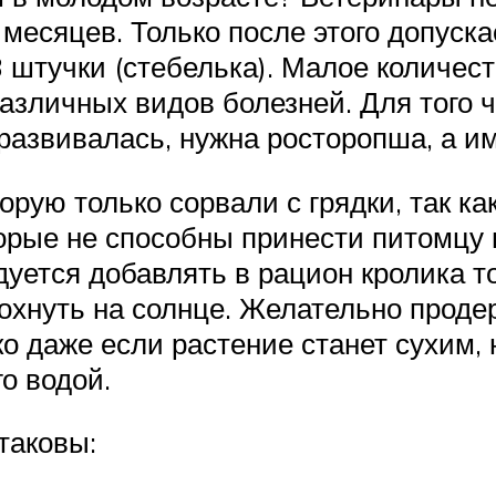
месяцев. Только после этого допуска
3 штучки (стебелька). Малое количес
различных видов болезней. Для того
развивалась, нужна росторопша, а им
орую только сорвали с грядки, так к
орые не способны принести питомцу н
дуется добавлять в рацион кролика т
охнуть на солнце. Желательно продер
ко даже если растение станет сухим,
о водой.
таковы: