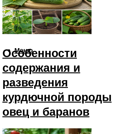
Утки
Техника
Комбайны
Тракторы
Особенности
Меню
содержания и
разведения
курдючной породы
овец и баранов