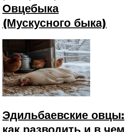
Овцебыка
(Мускусного быка)
Эдильбаевские овцы:
как разводить и в чем