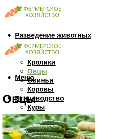
Разведение животных
Козы
Кони
Кролики
Овцы
Меню
Свиньи
Коровы
Овцы
Птицеводство
Куры
Гуси
Индюки
Перепела