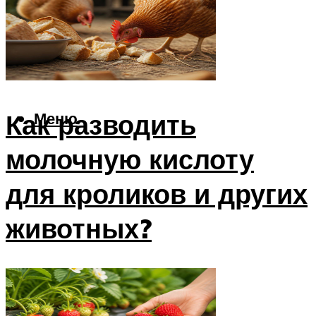
Утки
Техника
Комбайны
Тракторы
Как разводить
Меню
молочную кислоту
для кроликов и других
животных?