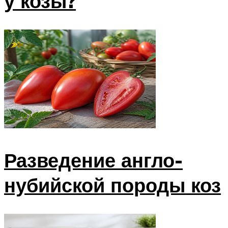
у козы?
Разведение англо-
нубийской породы коз