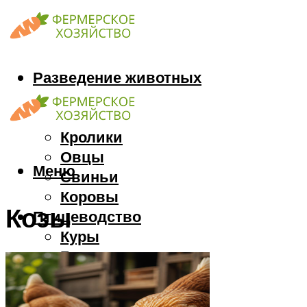
Разведение животных
Козы
Кони
Кролики
Овцы
Меню
Свиньи
Коровы
Козы
Птицеводство
Куры
Гуси
Индюки
Перепела