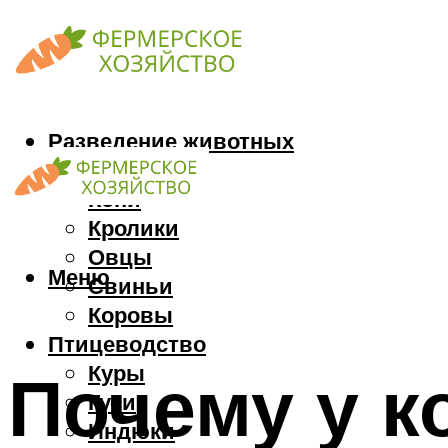
Разведение животных
Козы
Кони
Кролики
Овцы
Меню
Свиньи
Коровы
Птицеводство
Куры
Почему у к
Гуси
Индюки