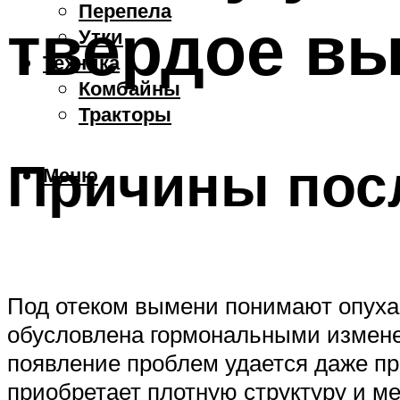
Перепела
твердое в
Утки
Техника
Комбайны
Тракторы
Причины пос
Меню
Под отеком вымени понимают опухан
обусловлена гормональными измене
появление проблем удается даже пр
приобретает плотную структуру и м