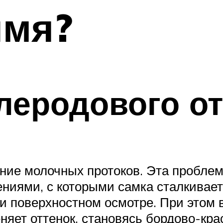
ымя?
леродового о
ие молочных протоков. Эта проблема
ниями, с которыми самка сталкивает
и поверхностном осмотре. При этом 
еняет оттенок, становясь бордово-кр