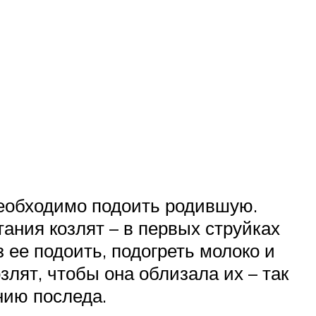
необходимо подоить родившую.
ания козлят – в первых струйках
з ее подоить, подогреть молоко и
лят, чтобы она облизала их – так
нию последа.