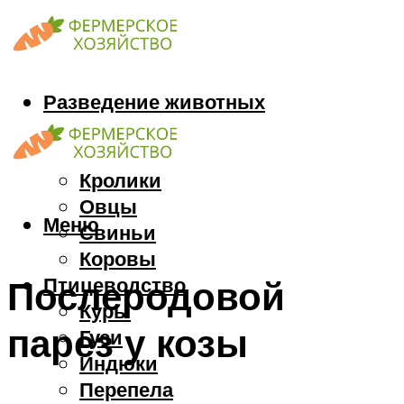
Разведение животных
Козы
Кони
Кролики
Овцы
Меню
Свиньи
Коровы
Птицеводство
Послеродовой
Куры
парез у козы
Гуси
Индюки
Перепела