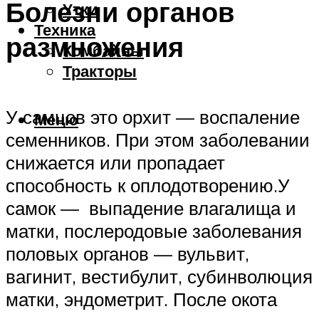
Болезни органов
Утки
Техника
размножения
Комбайны
Тракторы
У самцов это орхит — воспаление
Меню
семенников. При этом заболевании
снижается или пропадает
способность к оплодотворению.У
самок — выпадение влагалища и
матки, послеродовые заболевания
половых органов — вульвит,
вагинит, вестибулит, субинволюция
матки, эндометрит. После окота