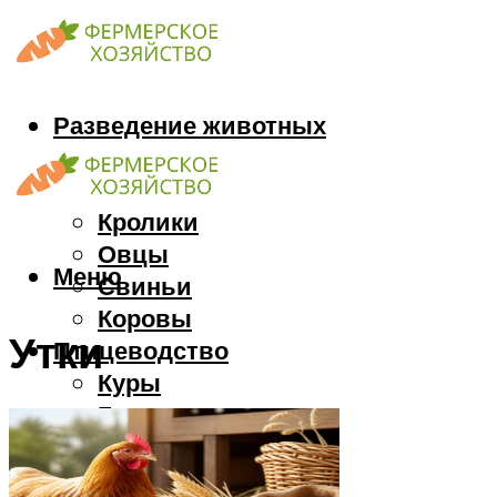
Разведение животных
Козы
Кони
Кролики
Овцы
Меню
Свиньи
Коровы
Утки
Птицеводство
Куры
Гуси
Индюки
Перепела