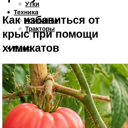
Утки
Техника
Как избавиться от
Комбайны
Тракторы
крыс при помощи
химикатов
Меню