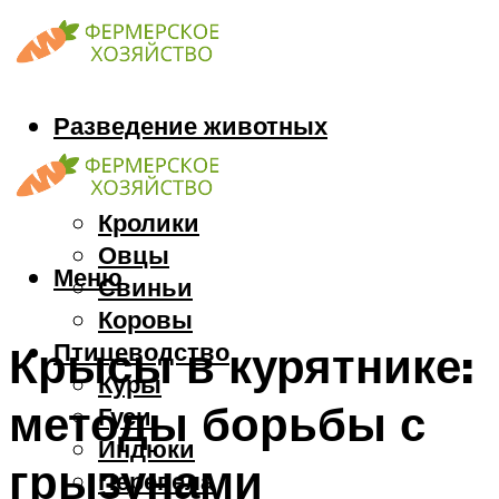
Разведение животных
Козы
Кони
Кролики
Овцы
Меню
Свиньи
Коровы
Птицеводство
Крысы в курятнике:
Куры
методы борьбы с
Гуси
Индюки
грызунами
Перепела