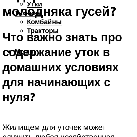
Утки
молодняка гусей?
Техника
Комбайны
Тракторы
Что важно знать про
содержание уток в
Меню
домашних условиях
для начинающих с
нуля?
Жилищем для уточек может
служить любая хозяйственная