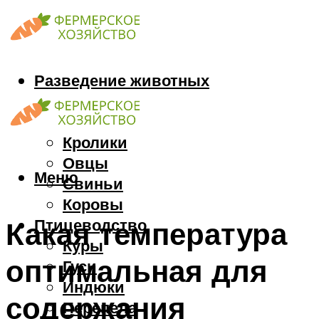
Разведение животных
Козы
Кони
Кролики
Овцы
Меню
Свиньи
Коровы
Птицеводство
Какая температура
Куры
оптимальная для
Гуси
Индюки
содержания
Перепела