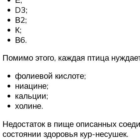
D3;
В2;
К;
В6.
Помимо этого, каждая птица нуждает
фолиевой кислоте;
ниацине;
кальции;
холине.
Недостаток в пище описанных соеди
состоянии здоровья кур-несушек.