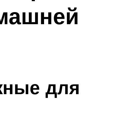
омашней
жные для