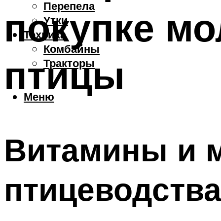
Перепела
покупке м
Утки
Техника
Комбайны
птицы
Тракторы
Меню
Витамины и 
птицеводств