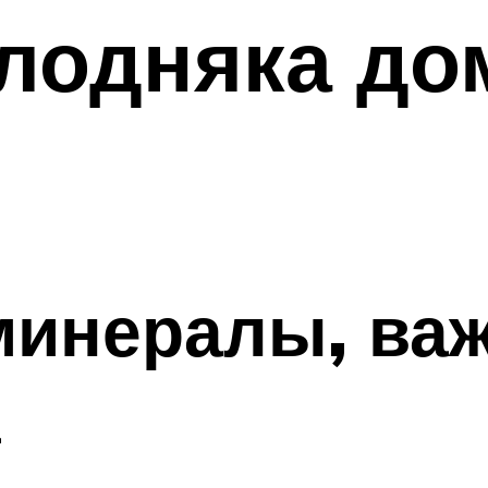
олодняка д
минералы, ва
а