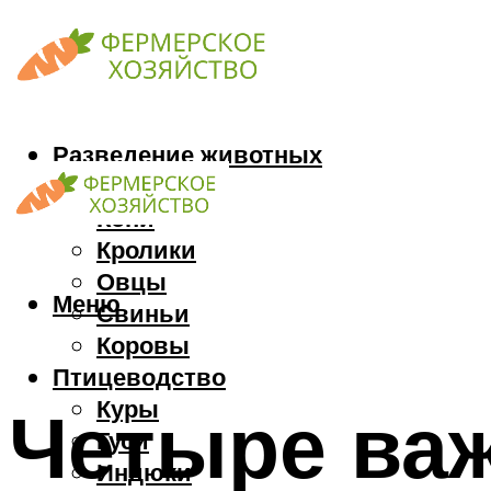
Разведение животных
Козы
Кони
Кролики
Овцы
Меню
Свиньи
Коровы
Птицеводство
Куры
Четыре ва
Гуси
Индюки