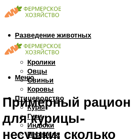
Разведение животных
Козы
Кони
Кролики
Овцы
Меню
Свиньи
Коровы
Птицеводство
Примерный рацион
Куры
для курицы-
Гуси
Индюки
несушки: сколько
Перепела