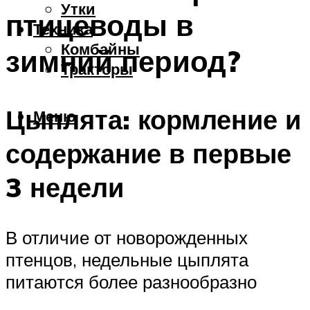
Утки
птицеводы в
Техника
Комбайны
зимний период?
Тракторы
Цыплята: кормление и
Меню
содержание в первые
3 недели
В отличие от новорожденных
птенцов, недельные цыплята
питаются более разнообразно