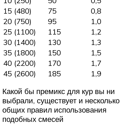
10 (250)
50
0,5
15 (480)
75
0,8
20 (750)
95
1,0
25 (1100)
115
1,2
30 (1400)
130
1,3
35 (1800)
150
1,5
40 (2200)
170
1,7
45 (2600)
185
1,9
Какой бы премикс для кур вы ни
выбрали, существует и несколько
общих правил использования
подобных смесей