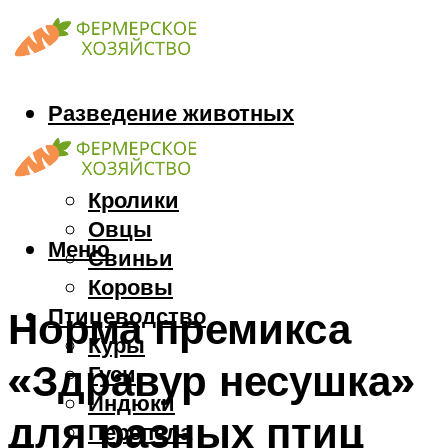
Разведение животных
Козы
Кони
Кролики
Овцы
Меню
Свиньи
Коровы
Птицеводство
Норма премикса
Куры
«Здравур несушка»
Гуси
Индюки
для разных птиц
Перепела