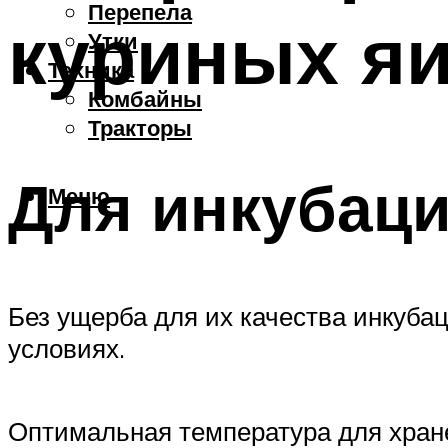
Перепела
куриных я
Утки
Техника
Комбайны
Тракторы
Для инкубац
Меню
Без ущерба для их качества инкуба
условиях.
Оптимальная температура для хране