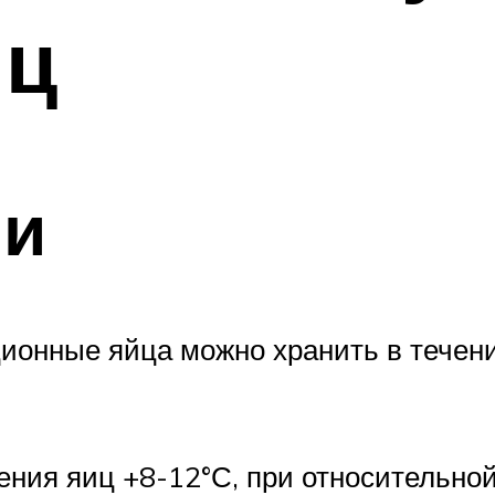
иц
ии
ционные яйца можно хранить в тече
ния яиц +8-12°С, при относительной