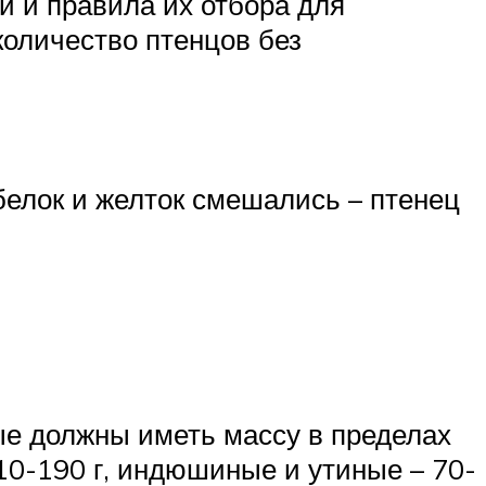
и и правила их отбора для
оличество птенцов без
 белок и желток смешались – птенец
е должны иметь массу в пределах
10-190 г, индюшиные и утиные – 70-