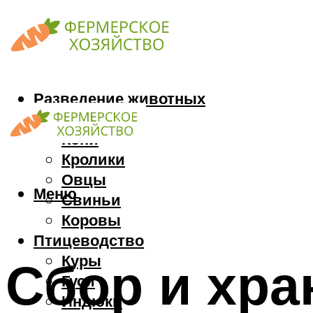
Разведение животных
Козы
Кони
Кролики
Овцы
Меню
Свиньи
Коровы
Птицеводство
Куры
Сбор и хр
Гуси
Индюки