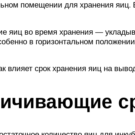
ьном помещении для хранения яиц. 
е яиц во время хранения — укладыв
собенно в горизонтальном положении,
к влияет срок хранения яиц на выво
личивающие с
достаточное количество яиц для инку