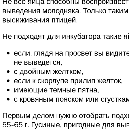
Не все яйца способны воспроизвест
выведения молодняка. Только таким
высиживания птицей.
Не подходят для инкубатора такие я
если, глядя на просвет вы видит
не выведется,
с двойным желтком,
если к скорлупе прилип желток,
имеющие темные пятна,
с кровяным пояском или сгустка
Первым делом нужно отобрать подх
55-65 г. Гусиные, пригодные для в