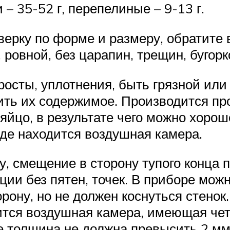
и – 35-52 г, перепелиные – 9-13 г.
верку по форме и размеру, обратите
 ровной, без царапин, трещин, бугорк
росты, уплотнения, быть грязной ил
рить их содержимое. Производится п
яйцо, в результате чего можно хорош
где находится воздушная камера.
, смещение в сторону тупого конца 
ии без пятен, точек. В приборе можн
орону, но не должен коснуться стенок
дится воздушная камера, имеющая че
ее толщина не должна превысить 2 мм