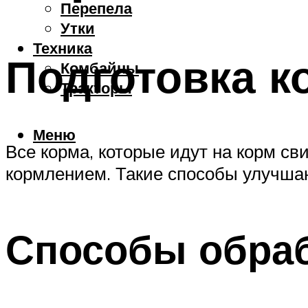
Перепела
Утки
Техника
Подготовка к
Комбайны
Тракторы
Меню
Все корма, которые идут на корм с
кормлением. Такие способы улучшаю
Способы обраб