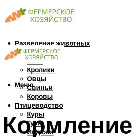
Разведение животных
Козы
Кони
Кролики
Овцы
Меню
Свиньи
Коровы
Птицеводство
Куры
Кормление
Гуси
Индюки