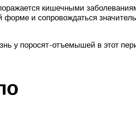
 поражается кишечными заболеваниям
ой форме и сопровождаться значите
знь у поросят-отъемышей в этот пер
ло