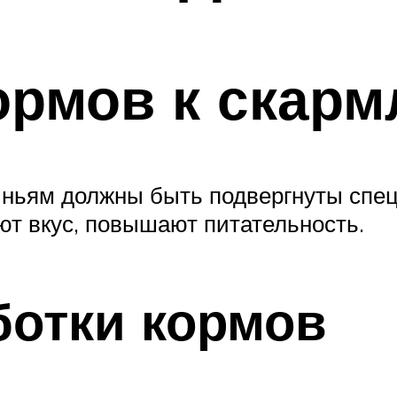
ормов к скар
виньям должны быть подвергнуты спе
т вкус, повышают питательность.
отки кормов