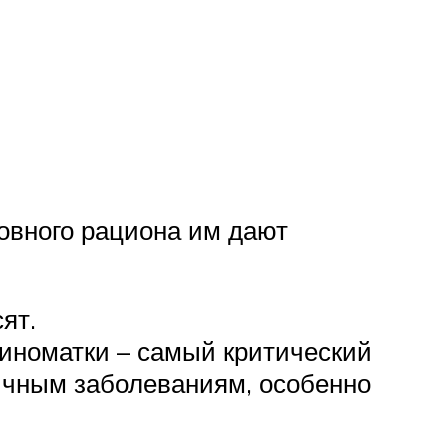
новного рациона им дают
ят.
виноматки – самый критический
личным заболеваниям, особенно