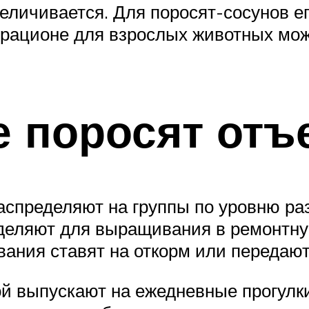
величивается. Для поросят-сосунов е
а рационе для взрослых животных мо
 поросят от
аспределяют на группы по уровню ра
деляют для выращивания в ремонтную
ния ставят на откорм или передают 
й выпускают на ежедневные прогулки