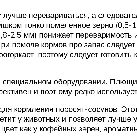
у лучше перевариваться, а следоват
шком тонко помеленное зерно (0,5-1
1,8-2,5 мм) понижает переваримость
При помоле кормов про запас следует 
огоркает, поэтому следует готовить 
а специальном оборудовании. Плющи
фективен и поэт ому редко использует
для кормления поросят-сосунов. Это
етит у животных и позволяет лучше 
цвет как у кофейных зерен, ароматны