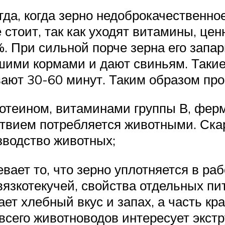
гда, когда зерно недоброкачественно
 стоит, так как уходят витамины, цен
 При сильной порче зерна его запар
ими кормами и дают свиньям. Такие к
ают 30-60 минут. Таким образом про
отеином, витаминами группы В, фер
ьствием потребляется животными. Ска
зводство животных;
вает то, что зерно уплотняется в раб
 вязкотекучей, свойства отдельных п
ет хлебный вкус и запах, а часть к
сего животноводов интересует экстр