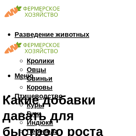
Разведение животных
Козы
Кони
Кролики
Овцы
Меню
Свиньи
Коровы
Птицеводство
Какие добавки
Куры
давать для
Гуси
Индюки
быстрого роста
Перепела