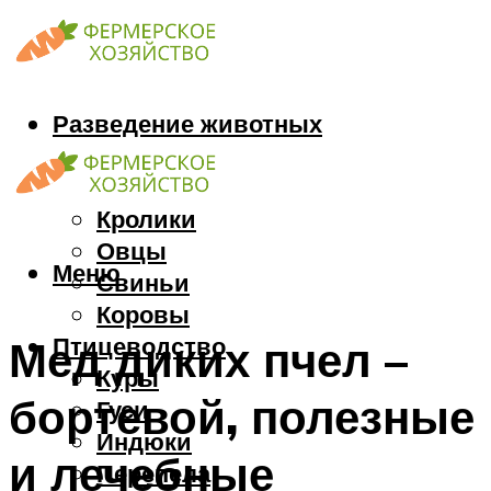
Разведение животных
Козы
Кони
Кролики
Овцы
Меню
Свиньи
Коровы
Птицеводство
Мед диких пчел –
Куры
бортевой, полезные
Гуси
Индюки
и лечебные
Перепела