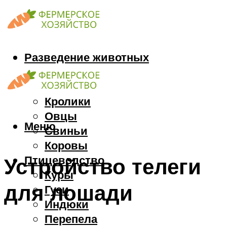
Разведение животных
Козы
Кони
Кролики
Овцы
Меню
Свиньи
Коровы
Птицеводство
Устройство телеги
Куры
для лошади
Гуси
Индюки
Перепела