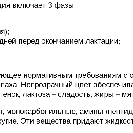
ция включает 3 фазы:
;
я);
 дней перед окончанием лактации;
ующее нормативным требованиям с о
 запаха. Непрозрачный цвет обеспеч
енок, лактоза – сладость, жиры – мя
ы, монокарбонильные, амины (пепти
другие. Эти вещества придают жидкос