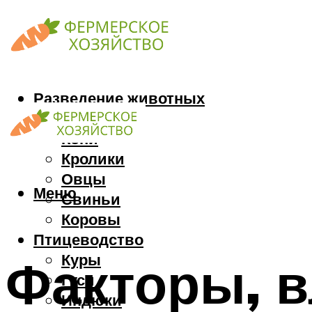
Разведение животных
Козы
Кони
Кролики
Овцы
Меню
Свиньи
Коровы
Птицеводство
Куры
Факторы, 
Гуси
Индюки