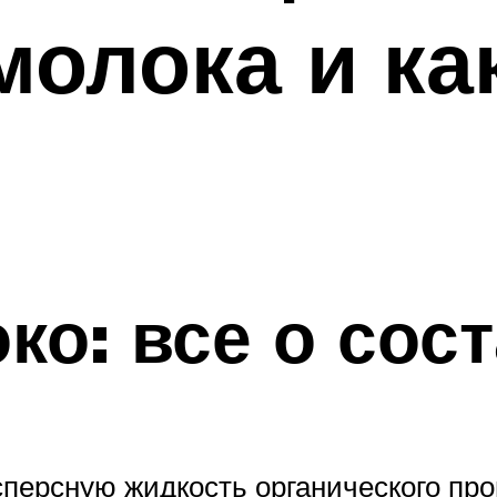
молока и ка
ко: все о сос
персную жидкость органического про