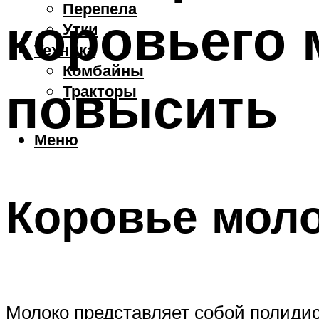
Перепела
коровьего 
Утки
Техника
Комбайны
повысить
Тракторы
Меню
Коровье моло
Молоко представляет собой полидис