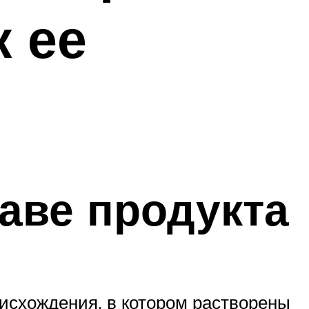
к ее
таве продукта
исхождения, в котором растворены