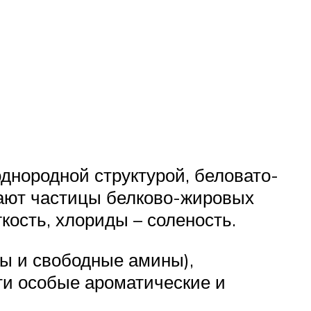
днородной структурой, беловато-
ивают частицы белково-жировых
гкость, хлориды – соленость.
ды и свободные амины),
ти особые ароматические и