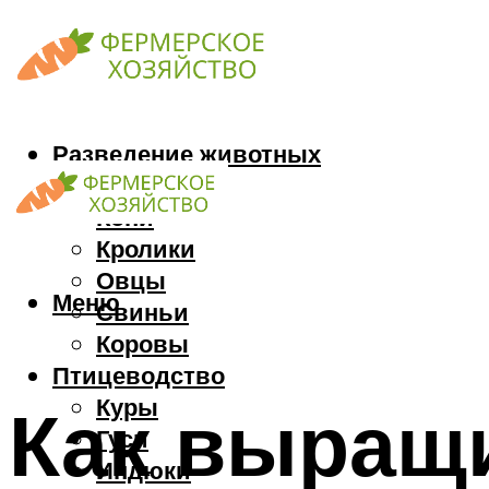
Разведение животных
Козы
Кони
Кролики
Овцы
Меню
Свиньи
Коровы
Птицеводство
Куры
Как выращи
Гуси
Индюки