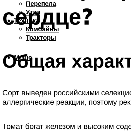
Перепела
сердце?
Утки
Техника
Комбайны
Тракторы
Общая харак
Меню
Сорт выведен российскими селекцио
аллергические реакции, поэтому рек
Томат богат железом и высоким сод