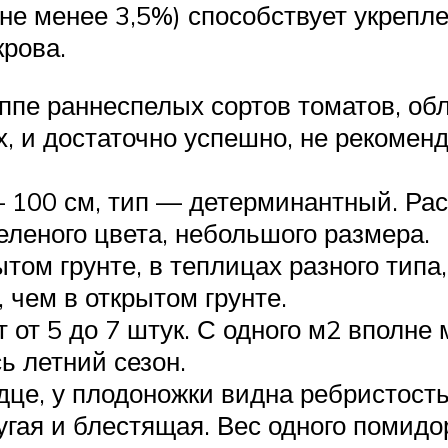
о не менее 3,5%) способствует укреп
крова.
руппе раннеспелых сортов томатов, о
, и достаточно успешно, не рекоменд
 100 см, тип — детерминантный. Ра
еленого цвета, небольшого размера.
том грунте, в теплицах разного типа
 чем в открытом грунте.
 от 5 до 7 штук. С одного м2 вполне 
ь летний сезон.
е, у плодоножки видна ребристость,
угая и блестящая. Вес одного помидор