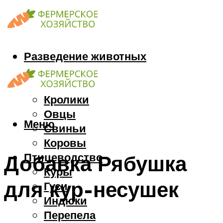
Разведение животных
Козы
Кони
Кролики
Овцы
Меню
Свиньи
Коровы
Птицеводство
Добавка Рябушка
Куры
для кур-несушек
Гуси
Индюки
Перепела