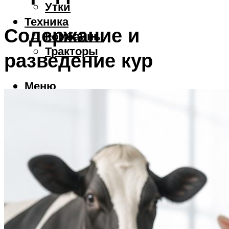
Утки
Техника
Содержание и
Комбайны
Тракторы
разведение кур
Меню