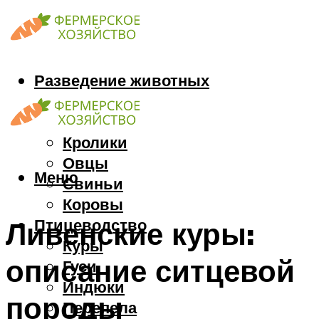
Разведение животных
Козы
Кони
Кролики
Овцы
Меню
Свиньи
Коровы
Птицеводство
Ливенские куры:
Куры
описание ситцевой
Гуси
Индюки
породы
Перепела