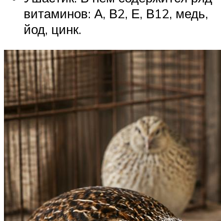
витаминов: А, В2, Е, В12, медь,
йод, цинк.