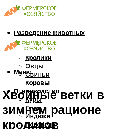
Разведение животных
Козы
Кони
Кролики
Овцы
Меню
Свиньи
Коровы
Птицеводство
Хвойные ветки в
Куры
зимнем рационе
Гуси
Индюки
кроликов
Перепела