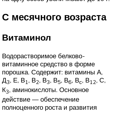
С месячного возраста
Витаминол
Водорастворимое белково-
витаминное средство в форме
порошка. Содержит: витамины А,
Д
, Е, В
, В
, В
, В
, В
, В
, В
, С,
3
1
2
3
5
6
с
12
К
, аминокислоты. Основное
3
действие — обеспечение
полноценного роста и развития