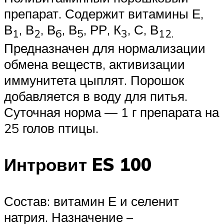
препарат. Содержит витамины Е,
В
, В
, В
, В
, РР, К
, С, В
1
2
6
5
3
12.
Предназначен для нормализации
обмена веществ, активизации
иммунитета цыплят. Порошок
добавляется в воду для питья.
Суточная норма — 1 г препарата на
25 голов птицы.
Интровит ES 100
Состав: витамин Е и селенит
натрия. Назначение –