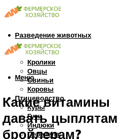
Разведение животных
Козы
Кони
Кролики
Овцы
Меню
Свиньи
Коровы
Птицеводство
Какие витамины
Куры
давать цыплятам
Гуси
Индюки
бройлерам?
Перепела