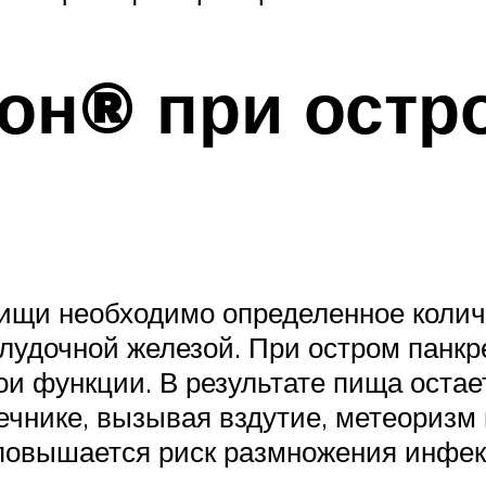
он® при остр
пищи необходимо определенное коли
удочной железой. При остром панкр
ои функции. В результате пища остае
ечнике, вызывая вздутие, метеоризм 
 повышается риск размножения инфе