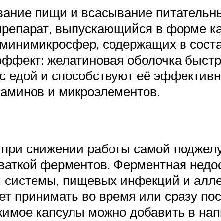
вание пищи и всасывание питательны
репарат, выпускающийся в форме кап
 минимикросфер, содержащих в соста
фект: желатиновая оболочка быстро
 едой и способствуют её эффектив
таминов и микроэлементов.
 при снижении работы самой поджелу
ваткой ферментов. Ферментная недос
системы, пищевых инфекций и аллерг
ует принимать во время или сразу по
жимое капсулы можно добавить в на