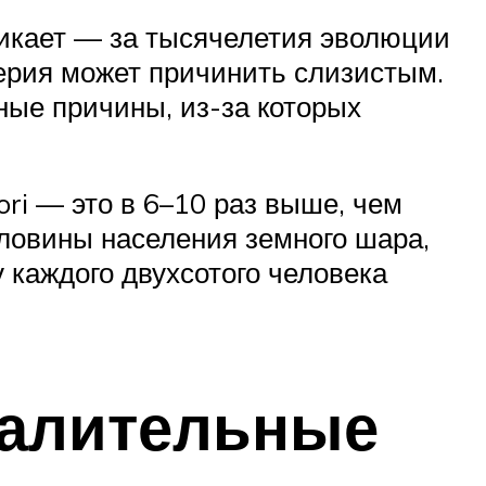
никает — за тысячелетия эволюции
ерия может причинить слизистым.
ные причины, из-за которых
ori — это в 6–10 раз выше, чем
оловины населения земного шара,
у каждого двухсотого человека
палительные