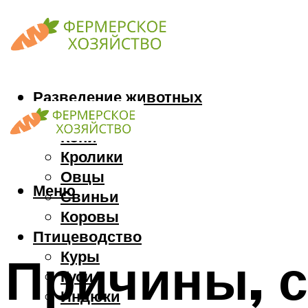
Разведение животных
Козы
Кони
Кролики
Овцы
Меню
Свиньи
Коровы
Птицеводство
Куры
Причины, 
Гуси
Индюки