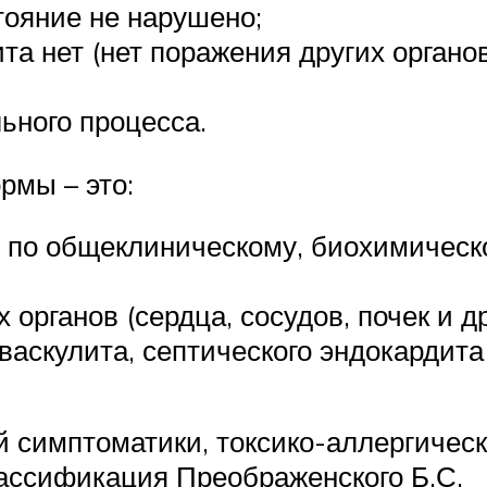
ояние не нарушено;
а нет (нет поражения других органов
ьного процесса.
рмы – это:
 по общеклиническому, биохимическ
рганов (сердца, сосудов, почек и др
аскулита, септического эндокардита 
 симптоматики, токсико-аллергическ
ассификация Преображенского Б.С.