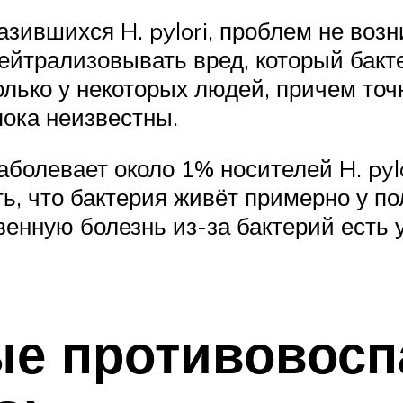
азившихся H. pylori, проблем не воз
ейтрализовывать вред, который бакт
лько у некоторых людей, причем точ
пока неизвестны.
аболевает около 1% носителей H. pyl
ть, что бактерия живёт примерно у п
венную болезнь из-за бактерий есть 
ые противовос