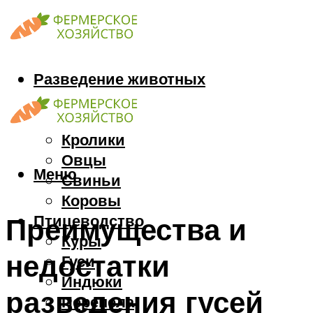
Разведение животных
Козы
Кони
Кролики
Овцы
Меню
Свиньи
Коровы
Птицеводство
Преимущества и
Куры
недостатки
Гуси
Индюки
разведения гусей
Перепела