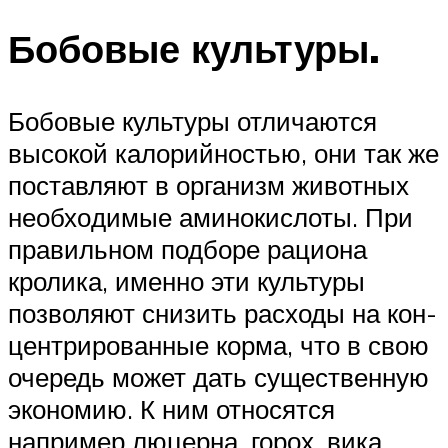
Бобовые культуры.
Бобовые культуры отличаются
высо­кой кало­рий­нос­тью, они так же
поста­вляют в организм животных
не­обхо­димые ами­нокис­лоты. При
пра­вильном подборе рациона
кролика, именно эти культуры
позволяют снизить расходы на кон­
цен­три­рован­ные корма, что в свою
очередь может дать су­щест­вен­ную
экономию. К ним относятся
например люцерна, горох, вика,