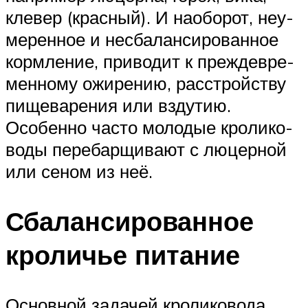
клевер (красный). И наоборот, неу­
мерен­ное и не­сба­лан­сиро­ван­ное
кормление, приводит к пре­жде­вре­
мен­ному ожирению, расстройству
пище­варе­ния или вздутию.
Особенно часто молодые кро­лико­
воды пере­барщи­вают с люцерной
или сеном из неё.
Сбалансированное
кроличье питание
Основной задачей кроликовода