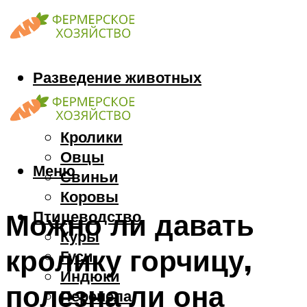
Разведение животных
Козы
Кони
Кролики
Овцы
Меню
Свиньи
Коровы
Птицеводство
Можно ли давать
Куры
кролику горчицу,
Гуси
Индюки
полезна ли она
Перепела