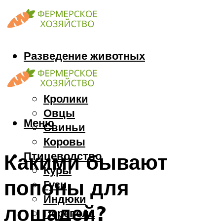
Разведение животных
Козы
Кони
Кролики
Овцы
Меню
Свиньи
Коровы
Птицеводство
Какими бывают
Куры
попоны для
Гуси
Индюки
лошадей?
Перепела