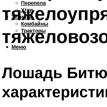
Перепела
тяжелоупр
Утки
Техника
Комбайны
тяжеловоз
Тракторы
Меню
Лошадь Битюг
характеристи