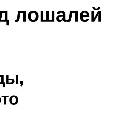
д лошалей
ды,
ото