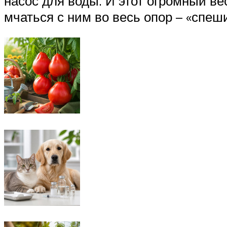
насос для воды. И этот огромный ве
мчаться с ним во весь опор – «спеши