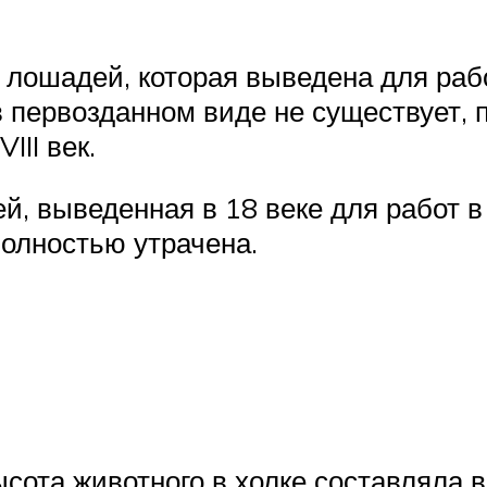
 лошадей, которая выведена для рабо
в первозданном виде не существует,
III век.
, выведенная в 18 веке для работ в 
полностью утрачена.
ысота животного в холке составляла 