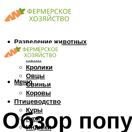
Разведение животных
Козы
Кони
Кролики
Овцы
Меню
Свиньи
Коровы
Птицеводство
Куры
Обзор поп
Гуси
Индюки