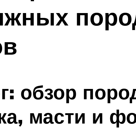
яжных поро
ов
: обзор поро
ка, масти и ф