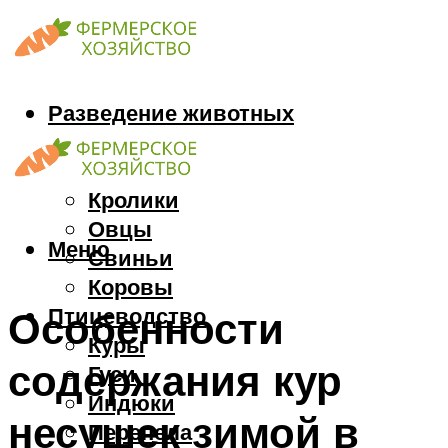
Разведение животных
Козы
Кони
Кролики
Овцы
Меню
Свиньи
Коровы
Птицеводство
Особенности
Куры
содержания кур
Гуси
Индюки
несушек зимой в
Перепела