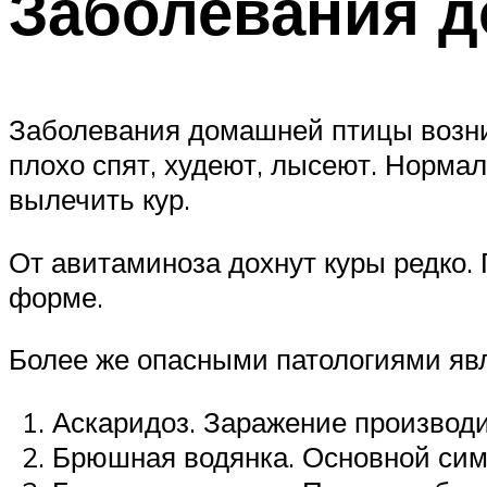
Заболевания 
Заболевания домашней птицы возник
плохо спят, худеют, лысеют. Норма
вылечить кур.
От авитаминоза дохнут куры редко.
форме.
Более же опасными патологиями яв
Аскаридоз. Заражение производит
Брюшная водянка. Основной симп