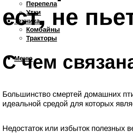
Перепела
ест, не пь
Утки
Техника
Комбайны
Тракторы
С чем связан
Меню
Большинство смертей домашних пти
идеальной средой для которых являе
Недостаток или избыток полезных в