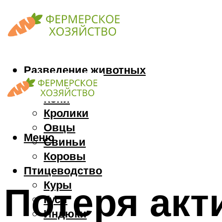
Разведение животных
Козы
Кони
Кролики
Овцы
Меню
Свиньи
Коровы
Птицеводство
Куры
Потеря акт
Гуси
Индюки