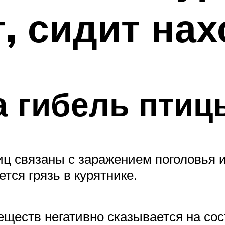
ет, сидит н
а гибель птиц
ц связаны с заражением поголовья
тся грязь в курятнике.
еществ негативно сказывается на сос