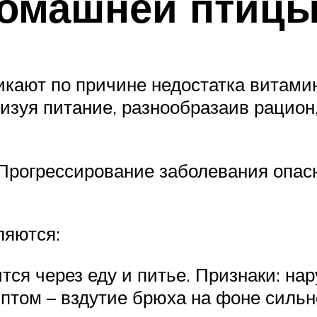
домашней птиц
ают по причине недостатка витамин
лизуя питание, разнообразаив рацион
 Прогрессирование заболевания опасн
ляются:
ся через еду и питье. Признаки: нар
том – вздутие брюха на фоне сильно