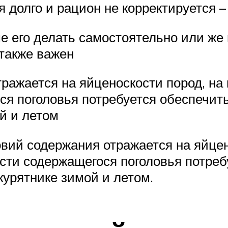
долго и рацион не корректируется –
е его делать самостоятельно или же
также важен
ажается на яйценоскости пород, на 
я поголовья потребуется обеспечит
й и летом
вий содержания отражается на яйцено
сти содержащегося поголовья потреб
курятнике зимой и летом.