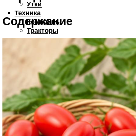
Утки
Техника
Содержание
Комбайны
Тракторы
Меню