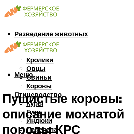
Разведение животных
Козы
Кони
Кролики
Овцы
Меню
Свиньи
Коровы
Птицеводство
Пушистые коровы:
Куры
описание мохнатой
Гуси
Индюки
породы КРС
Перепела