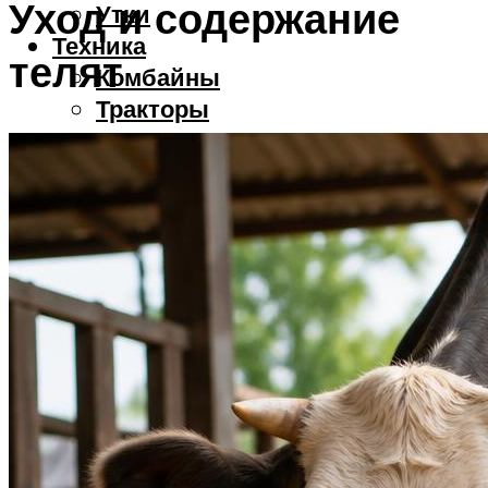
Уход и содержание
Утки
Техника
телят
Комбайны
Тракторы
Меню