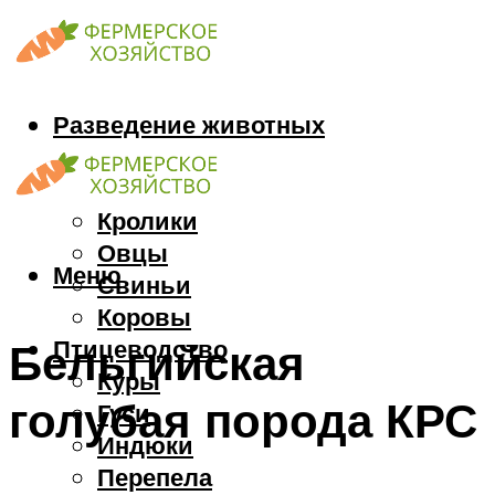
Разведение животных
Козы
Кони
Кролики
Овцы
Меню
Свиньи
Коровы
Птицеводство
Бельгийская
Куры
голубая порода КРС
Гуси
Индюки
Перепела