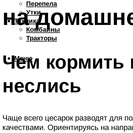
Перепела
на домашн
Утки
Техника
Комбайны
Тракторы
Чем кормить 
Меню
неслись
Чаще всего цесарок разводят для по
качествами. Ориентируясь на напра