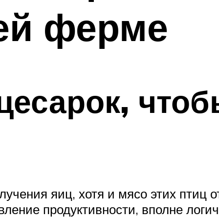
ей ферме
цесарок, что
лучения яиц, хотя и мясо этих птиц
вление продуктивности, вполне логич