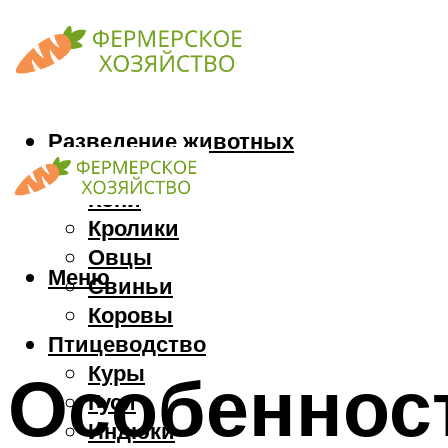
Разведение животных
Козы
Кони
Кролики
Овцы
Меню
Свиньи
Коровы
Птицеводство
Куры
Особеннос
Гуси
Индюки