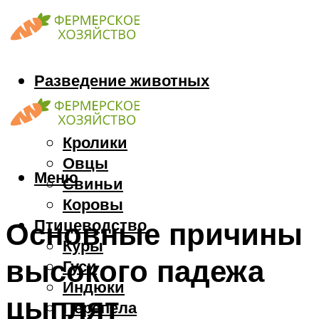
Разведение животных
Козы
Кони
Кролики
Овцы
Меню
Свиньи
Коровы
Птицеводство
Основные причины
Куры
высокого падежа
Гуси
Индюки
цыплят
Перепела