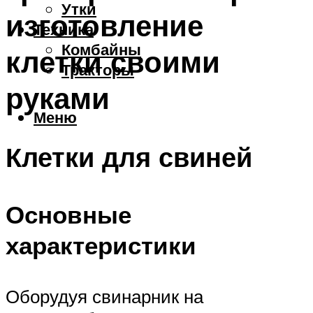
Утки
изготовление
Техника
Комбайны
клетки своими
Тракторы
руками
Меню
Клетки для свиней
Основные
характеристики
Оборудуя свинарник на