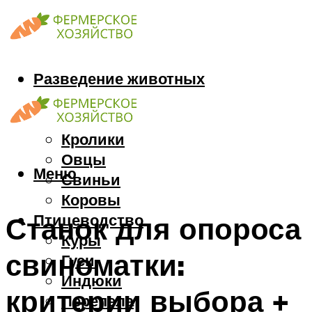
Разведение животных
Козы
Кони
Кролики
Овцы
Меню
Свиньи
Коровы
Птицеводство
Станок для опороса
Куры
свиноматки:
Гуси
Индюки
критерии выбора +
Перепела