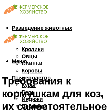
Разведение животных
Козы
Кони
Кролики
Овцы
Меню
Свиньи
Коровы
Птицеводство
Требования к
Куры
кормушкам для коз,
Гуси
Индюки
их самостоятельное
Перепела