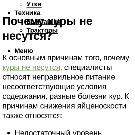
Утки
Техника
Почему куры не
Комбайны
Тракторы
несутся?
Меню
К основным причинам того, почему
куры не несутся
, специалисты
относят неправильное питание,
несоответствующие условия
содержания, разные болезни кур. К
причинам снижения яйценоскости
также относятся:
Недостаточный уровень