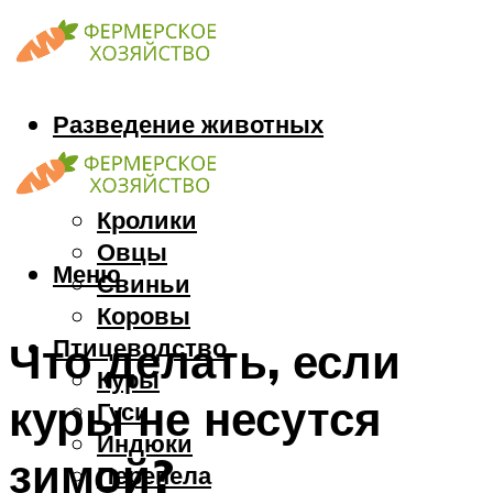
Разведение животных
Козы
Кони
Кролики
Овцы
Меню
Свиньи
Коровы
Птицеводство
Что делать, если
Куры
куры не несутся
Гуси
Индюки
зимой?
Перепела