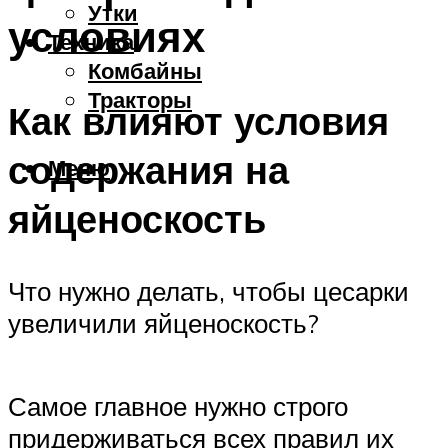
Утки
условиях
Техника
Комбайны
Тракторы
Как влияют условия
содержания на
Меню
яйценоскость
Что нужно делать, чтобы цесарки
увеличили яйценоскость?
Самое главное нужно строго
придерживаться всех правил их