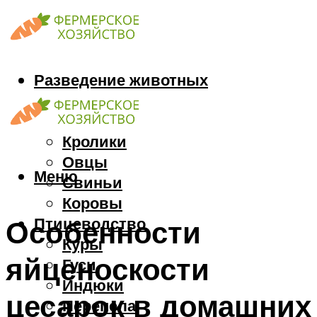
Разведение животных
Козы
Кони
Кролики
Овцы
Меню
Свиньи
Коровы
Птицеводство
Особенности
Куры
яйценоскости
Гуси
Индюки
цесарок в домашних
Перепела