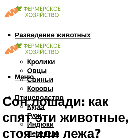
Разведение животных
Козы
Кони
Кролики
Овцы
Меню
Свиньи
Коровы
Птицеводство
Сон лошади: как
Куры
спят эти животные,
Гуси
Индюки
стоя или лежа?
Перепела