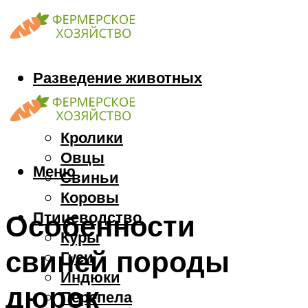
Разведение животных
Козы
Кони
Кролики
Овцы
Меню
Свиньи
Коровы
Птицеводство
Особенности
Куры
свиней породы
Гуси
Индюки
дюрок
Перепела