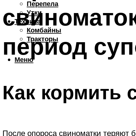
Перепела
свиноматок
Утки
Техника
Комбайны
период су
Тракторы
Меню
Как кормить 
После опороса свиноматки теряют б