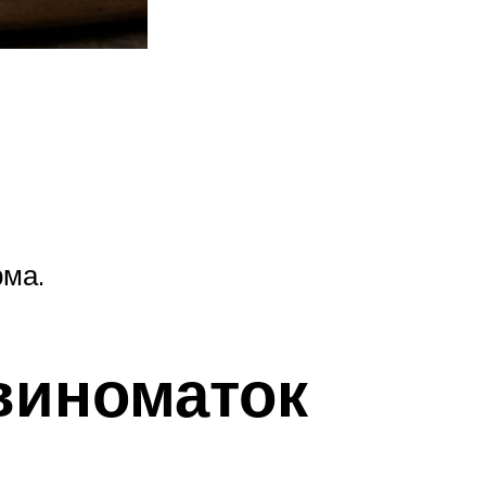
рма.
виноматок