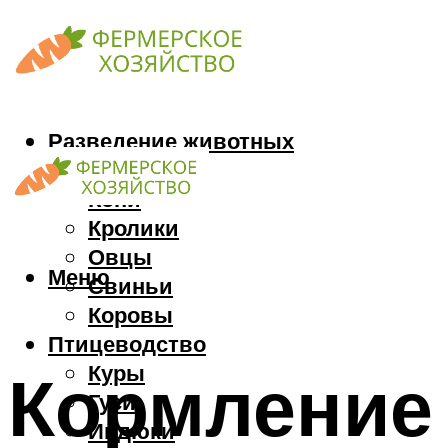
Разведение животных
Козы
Кони
Кролики
Овцы
Меню
Свиньи
Коровы
Птицеводство
Куры
Кормление
Гуси
Индюки