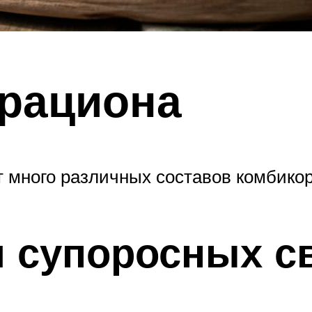
 рациона
 много различных составов комбико
 супоросных с