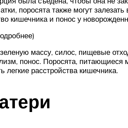
орция была съедена, чтобы она не за
атки, поросята также могут залезать 
тво кишечника и понос у новорожде
подробнее)
 зеленую массу, силос, пищевые отх
лизм, понос. Поросята, питающиеся м
ь легкие расстройства кишечника.
матери