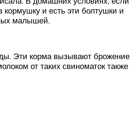
кисала. В домашних условиях, если
в кормушку и есть эти болтушки и
нных малышей.
оды. Эти корма вызывают брожение
олоком от таких свиноматок также