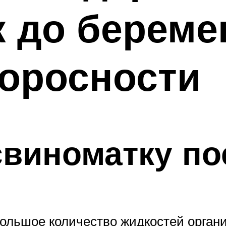
 до береме
поросности
свиноматку по
ольшое количество жидкостей органи