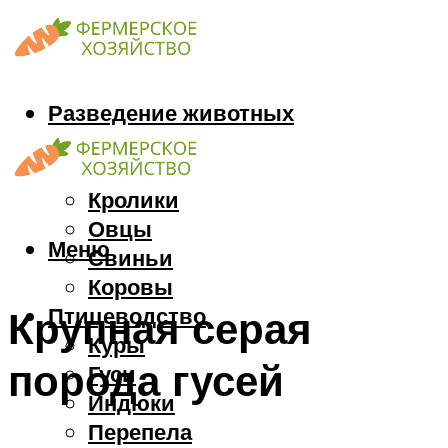
Разведение животных
Козы
Кони
Кролики
Овцы
Меню
Свиньи
Коровы
Птицеводство
Крупная серая
Куры
порода гусей
Гуси
Индюки
Перепела