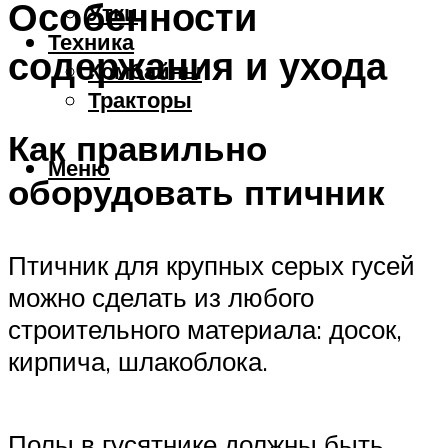
Особенности
Утки
Техника
содержания и ухода
Комбайны
Тракторы
Как правильно
Меню
оборудовать птичник
Птичник для крупных серых гусей
можно сделать из любого
строительного материала: досок,
кирпича, шлакоблока.
Полы в гусятнике должны быть