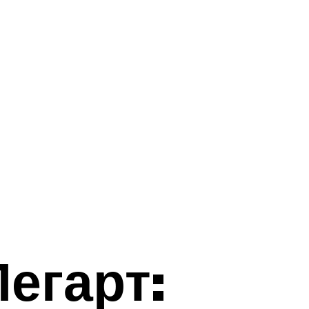
егарт: