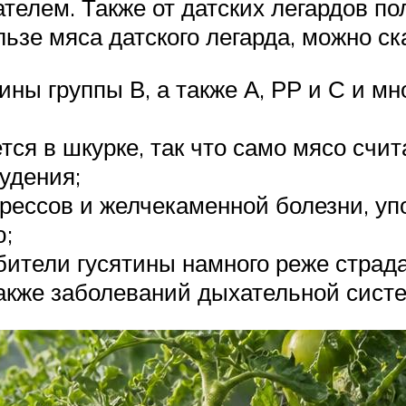
телем. Также от датских легардов п
ользе мяса датского легарда, можно с
ины группы В, а также А, РР и С и м
ся в шкурке, так что само мясо счит
удения;
рессов и желчекаменной болезни, упо
ю;
бители гусятины намного реже страд
также заболеваний дыхательной сист