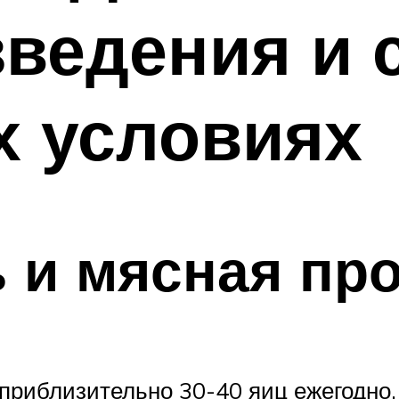
зведения и 
х условиях
 и мясная пр
риблизительно 30-40 яиц ежегодно, 