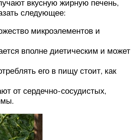
олучают вкусную жирную печень,
казать следующее:
ножество микроэлементов и
ается вполне диетическим и может
треблять его в пищу стоит, как
ают от сердечно-сосудистых,
емы.