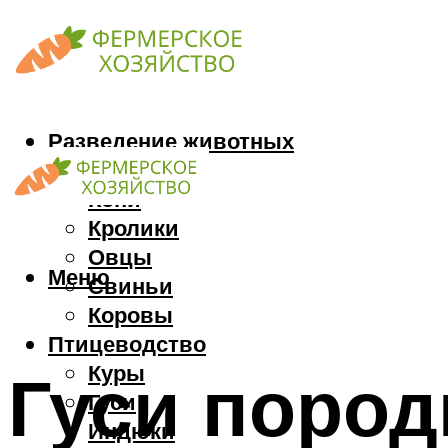
Разведение животных
Козы
Кони
Кролики
Овцы
Меню
Свиньи
Коровы
Птицеводство
Куры
Гуси пород
Гуси
Индюки