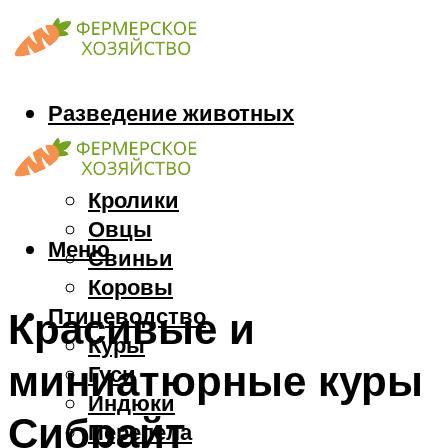
Разведение животных
Козы
Кони
Кролики
Овцы
Меню
Свиньи
Коровы
Птицеводство
Красивые и
Куры
миниатюрные куры
Гуси
Индюки
Сибрайт
Перепела