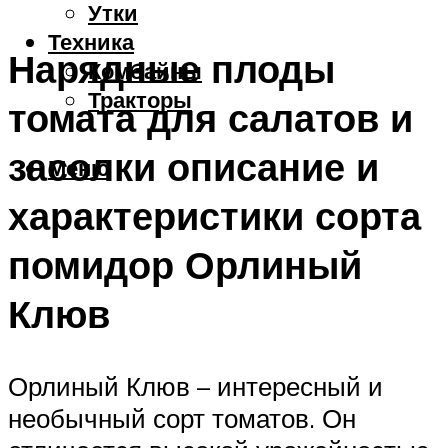
Утки
Техника
Нарядные плоды
Комбайны
Тракторы
томата для салатов и
засолки описание и
Меню
характеристики сорта
помидор Орлиный
Клюв
Орлиный Клюв – интересный и
необычный сорт томатов. Он