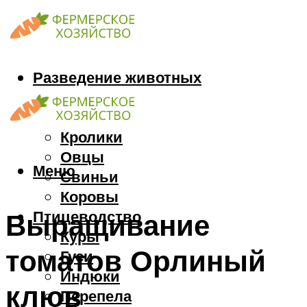
Разведение животных
Козы
Кони
Кролики
Овцы
Меню
Свиньи
Коровы
Птицеводство
Выращивание
Куры
томатов Орлиный
Гуси
Индюки
клюв
Перепела